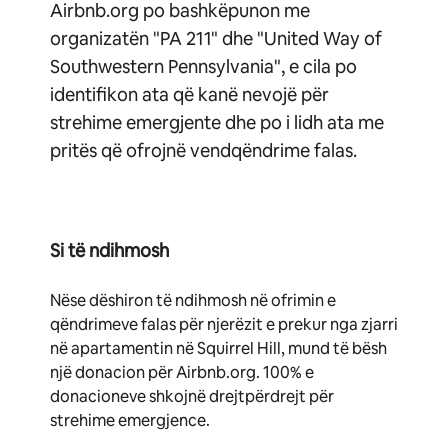
Airbnb.org po bashkëpunon me
organizatën "PA 211" dhe "United Way of
Southwestern Pennsylvania", e cila po
identifikon ata që kanë nevojë për
strehime emergjente dhe po i lidh ata me
pritës që ofrojnë vendqëndrime falas.
Si të ndihmosh
Nëse dëshiron të ndihmosh në ofrimin e
qëndrimeve falas për njerëzit e prekur nga zjarri
në apartamentin në Squirrel Hill, mund të bësh
një donacion për Airbnb.org. 100% e
donacioneve shkojnë drejtpërdrejt për
strehime emergjence.