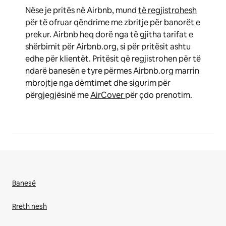
Nëse je pritës në Airbnb, mund
të regjistrohesh
për të ofruar qëndrime me zbritje për banorët e
prekur. Airbnb heq dorë nga të gjitha tarifat e
shërbimit për Airbnb.org, si për pritësit ashtu
edhe për klientët. Pritësit që regjistrohen për të
ndarë banesën e tyre përmes Airbnb.org marrin
mbrojtje nga dëmtimet dhe sigurim për
përgjegjësinë me
AirCover
për çdo prenotim.
Banesë
Rreth nesh