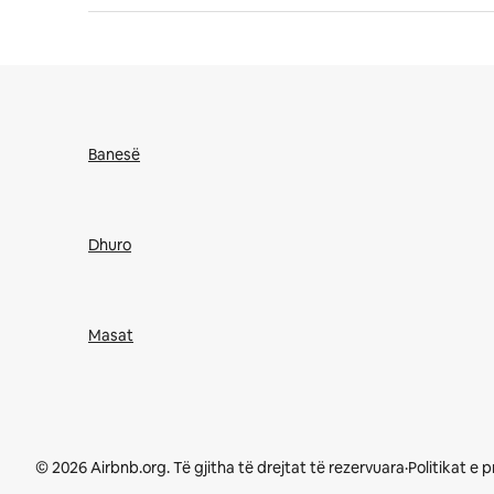
Banesë
Dhuro
Masat
© 2026 Airbnb.org. Të gjitha të drejtat të rezervuara
·
Politikat e 