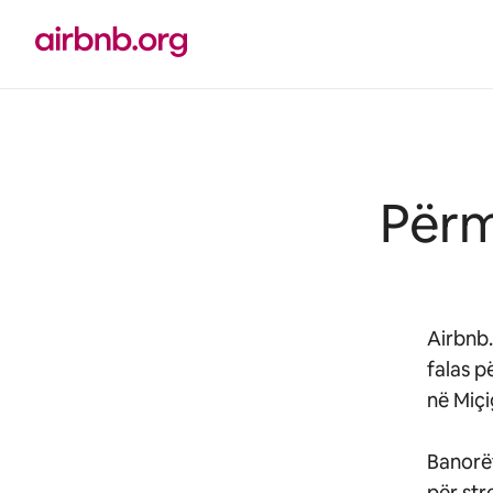
Kalo
te
përmbajtja
Përm
Airbnb
falas p
në Miçi
Banorë
për str