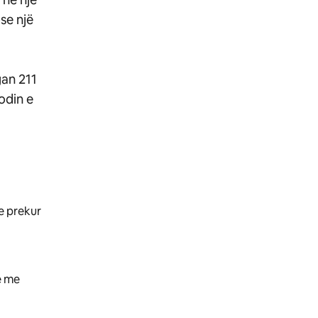
se një
gan 211
odin e
e prekur
e me