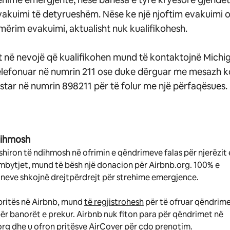
akuimi të detyrueshëm. Nëse ke një njoftim evakuimi o
mërim evakuimi, aktualisht nuk kualifikohesh.
t në nevojë që kualifikohen mund të kontaktojnë Michi
elefonuar në numrin 211 ose duke dërguar me mesazh k
star në numrin 898211 për të folur me një përfaqësues.
dihmosh
hiron të ndihmosh në ofrimin e qëndrimeve falas për njerëzit 
mbytjet, mund të bësh një donacion për Airbnb.org. 100% e
neve shkojnë drejtpërdrejt për strehime emergjence.
pritës në Airbnb, mund
të regjistrohesh
për të ofruar qëndrim
për banorët e prekur. Airbnb nuk fiton para për qëndrimet në
rg dhe u ofron pritësve
AirCover
për çdo prenotim.