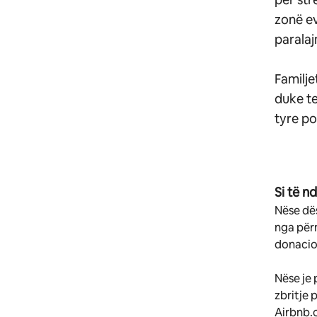
zonë ev
paralaj
Familje
duke t
tyre po
Si të n
Nëse dës
nga për
donacio
Nëse je 
zbritje 
Airbnb.o