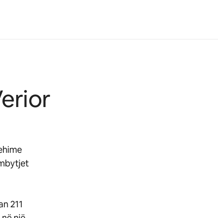
erior
rehime
rmbytjet
an 211
 në një