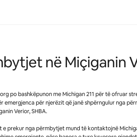
bytjet në Miçiganin V
.org po bashkëpunon me Michigan 211 për të ofruar st
ër emergjenca për njerëzit që janë shpërngulur nga pë
ganin Verior, SHBA.
t e prekur nga përmbytjet mund të kontaktojnë Michig
ehime emergjente, nëse banesa e tyre kryesore gjendet